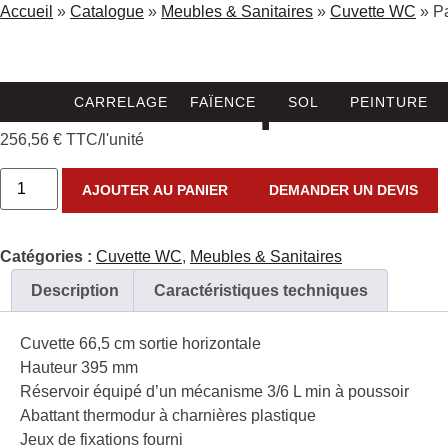
Accueil
»
Catalogue
»
Meubles & Sanitaires
»
Cuvette WC
»
P
Pack WC à poser
CARRELAGE
FAÏENCE
SOL
PEINTURE
256,56
€
TTC/l'unité
AJOUTER AU PANIER
DEMANDER UN DEVIS
Catégories :
Cuvette WC
,
Meubles & Sanitaires
Description
Caractéristiques techniques
Cuvette 66,5 cm sortie horizontale
Hauteur 395 mm
Réservoir équipé d’un mécanisme 3/6 L min à poussoir
Abattant thermodur à charnières plastique
Jeux de fixations fourni