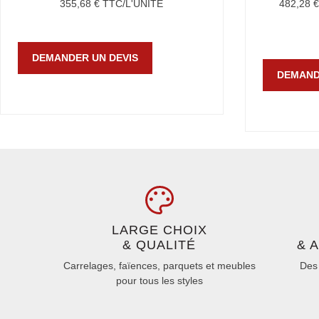
355,68
€
TTC/L'UNITÉ
482,28
DEMANDER UN DEVIS
DEMAND
LARGE CHOIX
& QUALITÉ
& 
Carrelages, faïences, parquets et meubles
Des 
pour tous les styles