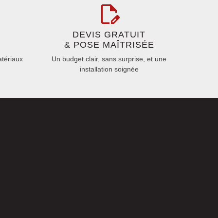
DEVIS GRATUIT
& POSE MAÎTRISÉE
atériaux
Un budget clair, sans surprise, et une
installation soignée