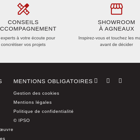
CONSEILS
SHOWROOM
ACCOMPAGNEMENT
À AGNEAUX
experts à votre écoute pour
Inspirez-vous et touchez les m
concrétiser vos projets
avant de décider
S
MENTIONS OBLIGATOIRES
Gestion des cookies
Mentions légales
Politique de confidentialité
© IPSO
 œuvre
ces