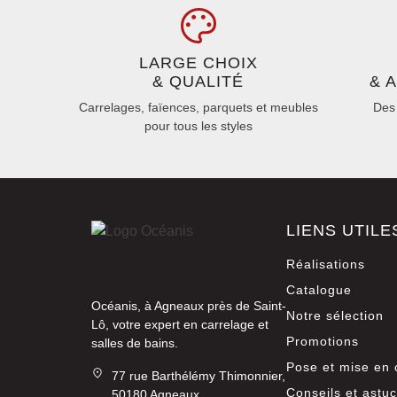
LARGE CHOIX
& QUALITÉ
& 
Carrelages, faïences, parquets et meubles
Des 
pour tous les styles
LIENS UTILE
Réalisations
Catalogue
Océanis, à Agneaux près de Saint-
Notre sélection
Lô, votre expert en carrelage et
Promotions
salles de bains.
Pose et mise en
77 rue Barthélémy Thimonnier,
Conseils et astu
50180 Agneaux