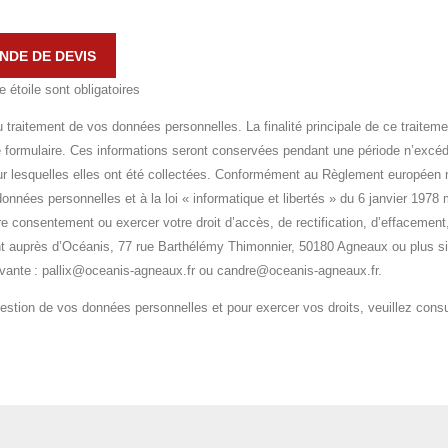
DE DE DEVIS
étoile sont obligatoires
traitement de vos données personnelles. La finalité principale de ce traiteme
 formulaire. Ces informations seront conservées pendant une période n’excéd
our lesquelles elles ont été collectées. Conformément au Règlement européen 
données personnelles et à la loi « informatique et libertés » du 6 janvier 1978
tre consentement ou exercer votre droit d’accès, de rectification, d’effacement,
ent auprès d’Océanis, 77 rue Barthélémy Thimonnier, 50180 Agneaux ou plus s
uivante : pallix@oceanis-agneaux.fr ou candre@oceanis-agneaux.fr.
gestion de vos données personnelles et pour exercer vos droits, veuillez consu