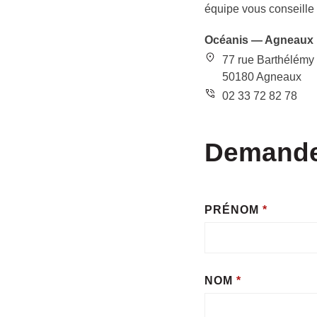
équipe vous conseille
Océanis — Agneaux
77 rue Barthélémy
50180 Agneaux
02 33 72 82 78
Demande
EN
SÉLECTIONNÉ
PRÉNOM
*
CLIENT
NOM
*