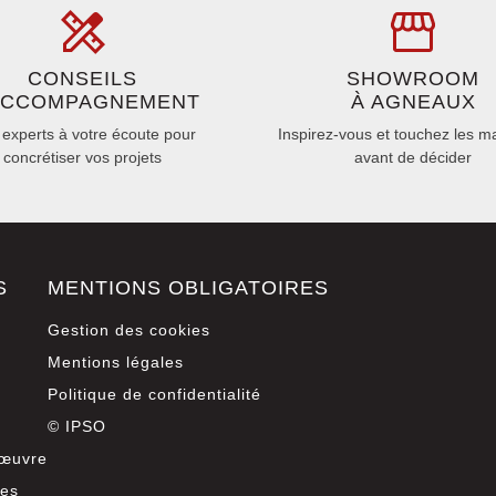
CONSEILS
SHOWROOM
ACCOMPAGNEMENT
À AGNEAUX
experts à votre écoute pour
Inspirez-vous et touchez les m
concrétiser vos projets
avant de décider
S
MENTIONS OBLIGATOIRES
Gestion des cookies
Mentions légales
Politique de confidentialité
© IPSO
 œuvre
ces