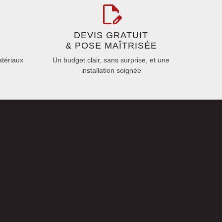
DEVIS GRATUIT
& POSE MAÎTRISÉE
atériaux
Un budget clair, sans surprise, et une
installation soignée