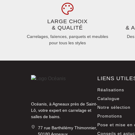
LARGE CHOIX
& QUALITÉ
& 
Carrelages, faïences, parquets et meubles
Des 
pour tous les styles
LIENS UTILE
Réalisations
Catalogue
Océanis, à Agneaux près de Saint-
Notre sélection
Lô, votre expert en carrelage et
Promotions
salles de bains.
Pose et mise en
77 rue Barthélémy Thimonnier,
Conseils et astu
50180 Agneaux