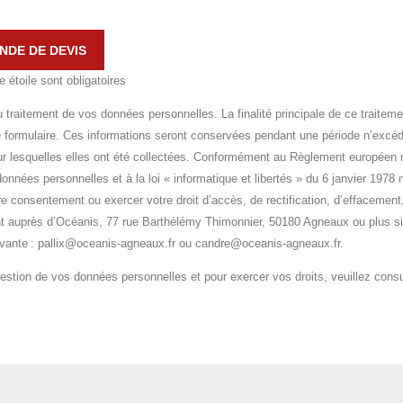
DE DE DEVIS
étoile sont obligatoires
traitement de vos données personnelles. La finalité principale de ce traiteme
 formulaire. Ces informations seront conservées pendant une période n’excéd
our lesquelles elles ont été collectées. Conformément au Règlement européen 
données personnelles et à la loi « informatique et libertés » du 6 janvier 1978
tre consentement ou exercer votre droit d’accès, de rectification, d’effacement,
ent auprès d’Océanis, 77 rue Barthélémy Thimonnier, 50180 Agneaux ou plus s
uivante : pallix@oceanis-agneaux.fr ou candre@oceanis-agneaux.fr.
gestion de vos données personnelles et pour exercer vos droits, veuillez consu