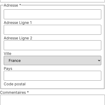
Adresse
*
Adresse Ligne 1
Adresse Ligne 2
Ville
Pays
Code postal
en
Commentaires
*
page
Prénom