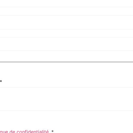
*
ique de confidentialité
.
*