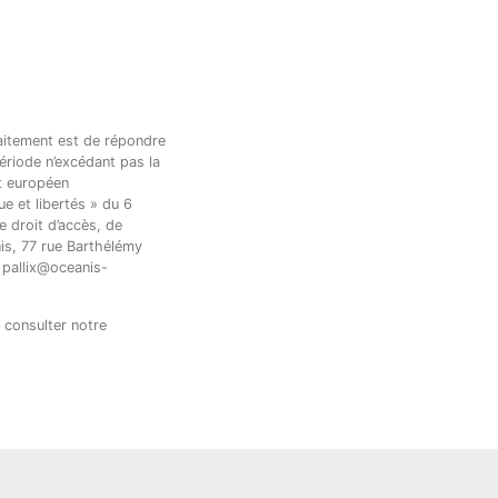
raitement est de répondre
ériode n’excédant pas la
t européen
e et libertés » du 6
e droit d’accès, de
nis, 77 rue Barthélémy
 pallix@oceanis-
 consulter notre