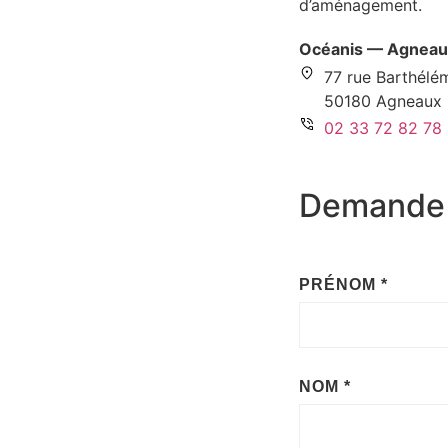
d’aménagement.
Océanis — Agneau
77 rue Barthélé
50180 Agneaux
02 33 72 82 78
Demande 
NOM
PRÉNOM
PRÉNOM
*
TÉLÉPHONE
NOM
*