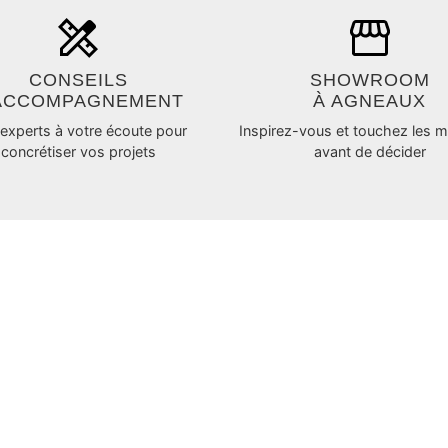
CONSEILS
SHOWROOM
ACCOMPAGNEMENT
À AGNEAUX
experts à votre écoute pour
Inspirez-vous et touchez les m
concrétiser vos projets
avant de décider
LES
MENTIONS OBLIGATOIRES
Gestion des cookies
Mentions légales
on
Politique de confidentialité
© IPSO