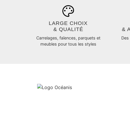
LARGE CHOIX
& QUALITÉ
& 
Carrelages, faïences, parquets et
Des 
meubles pour tous les styles
LIENS UTI
Réalisations
Catalogue
Océanis, à Agneaux près de
Saint-Lô, votre expert en
Notre sélecti
carrelage et salles de bains.
Promotions