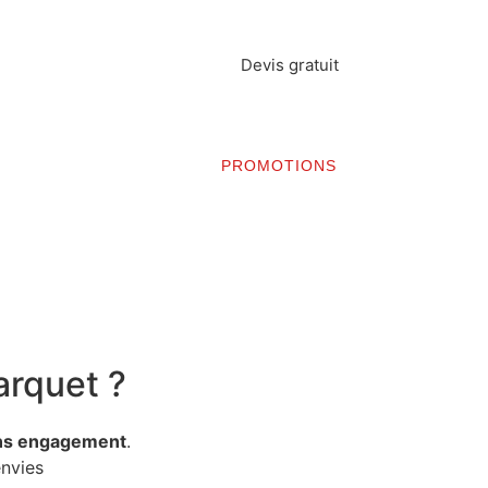
Devis gratuit
IEN
MISE EN ŒUVRE
PROMOTIONS
arquet ?
sans engagement
.
envies